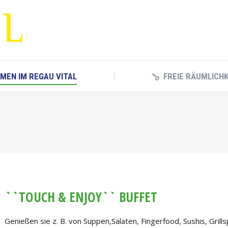
RMEN IM REGAU VITAL
FREIE RÄUMLICH
RMEN IM REGAU VITAL
FREIE RÄUMLICH
``TOUCH & ENJOY`` BUFFET
Genießen sie z. B. von Suppen,Salaten, Fingerfood, Sushis, Gril