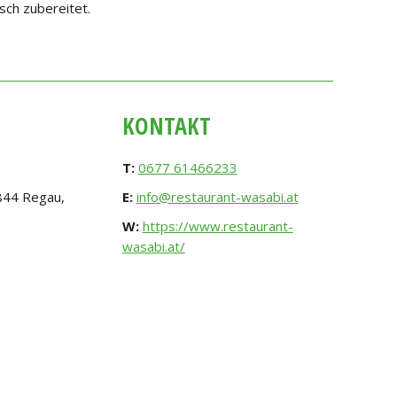
sch zubereitet.
KONTAKT
T:
0677 61466233
844 Regau,
E:
info@restaurant-wasabi.at
W:
https://www.restaurant-
wasabi.at/